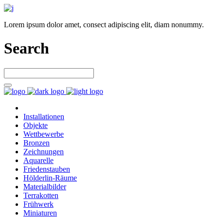
Lorem ipsum dolor amet, consect adipiscing elit, diam nonummy.
Search
Installationen
Objekte
Wettbewerbe
Bronzen
Zeichnungen
Aquarelle
Friedenstauben
Hölderlin-Räume
Materialbilder
Terrakotten
Frühwerk
Miniaturen