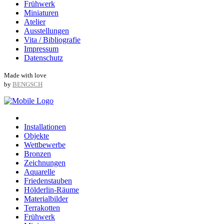
Frühwerk
Miniaturen
Atelier
Ausstellungen
Vita / Bibliografie
Impressum
Datenschutz
Made with love
by
BENGSCH
Installationen
Objekte
Wettbewerbe
Bronzen
Zeichnungen
Aquarelle
Friedenstauben
Hölderlin-Räume
Materialbilder
Terrakotten
Frühwerk