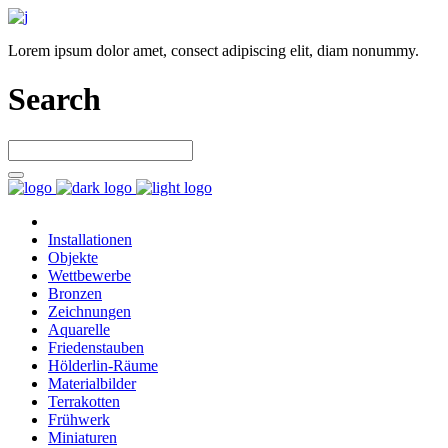
Lorem ipsum dolor amet, consect adipiscing elit, diam nonummy.
Search
Installationen
Objekte
Wettbewerbe
Bronzen
Zeichnungen
Aquarelle
Friedenstauben
Hölderlin-Räume
Materialbilder
Terrakotten
Frühwerk
Miniaturen