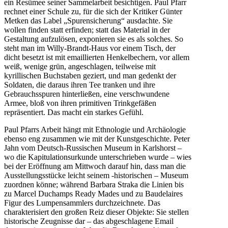
ein Resümee seiner Sammelarbeit besichtigen. Paul Pfarr
rechnet einer Schule zu, für die sich der Kritiker Günter
Metken das Label „Spurensicherung“ ausdachte. Sie
wollen finden statt erfinden; statt das Material in der
Gestaltung aufzulösen, exponieren sie es als solches. So
steht man im Willy-Brandt-Haus vor einem Tisch, der
dicht besetzt ist mit emaillierten Henkelbechern, vor allem
weiß, wenige grün, angeschlagen, teilweise mit
kyrillischen Buchstaben geziert, und man gedenkt der
Soldaten, die daraus ihren Tee tranken und ihre
Gebrauchsspuren hinterließen, eine verschwundene
Armee, bloß von ihren primitiven Trinkgefäßen
repräsentiert. Das macht ein starkes Gefühl.
Paul Pfarrs Arbeit hängt mit Ethnologie und Archäologie
ebenso eng zusammen wie mit der Kunstgeschichte. Peter
Jahn vom Deutsch-Russischen Museum in Karlshorst –
wo die Kapitulationsurkunde unterschrieben wurde – wies
bei der Eröffnung am Mittwoch darauf hin, dass man die
Ausstellungsstücke leicht seinem -historischen – Museum
zuordnen könne; während Barbara Straka die Linien bis
zu Marcel Duchamps Ready Mades und zu Baudelaires
Figur des Lumpensammlers durchzeichnete. Das
charakterisiert den großen Reiz dieser Objekte: Sie stellen
historische Zeugnisse dar – das abgeschlagene Email