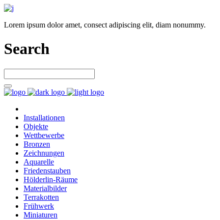
Lorem ipsum dolor amet, consect adipiscing elit, diam nonummy.
Search
Installationen
Objekte
Wettbewerbe
Bronzen
Zeichnungen
Aquarelle
Friedenstauben
Hölderlin-Räume
Materialbilder
Terrakotten
Frühwerk
Miniaturen