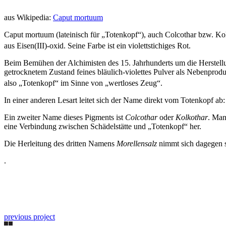
aus Wikipedia:
Caput mortuum
Caput mortuum (lateinisch für „Totenkopf“), auch Colcothar bzw. Kol
aus Eisen(III)-oxid
. Seine Farbe ist ein violettstichiges Rot.
Beim Bemühen der Alchimisten des 15. Jahrhunderts um die Herstellu
getrocknetem Zustand feines bläulich-violettes Pulver als Nebenprod
also „Totenkopf“ im Sinne von „wertloses Zeug“.
In einer anderen Lesart leitet sich der Name direkt vom Totenkopf ab:
Ein zweiter Name dieses Pigments ist
Colcothar
oder
Kolkothar
. Man
eine Verbindung zwischen Schädelstätte und „Totenkopf“ her.
Die Herleitung des dritten Namens
Morellensalz
nimmt sich dagegen s
.
previous project