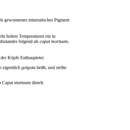
fels gewonnenes mineralisches Pigment
ehr hohen Temperaturen ein in
fsstandes folgend als
caput mortuum
,
n der Köpfe Enthaupteter.
h eigentlich
golgota
heißt, und stellte
m Caput mortuum ähnelt.