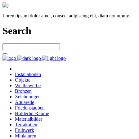
Lorem ipsum dolor amet, consect adipiscing elit, diam nonummy.
Search
Installationen
Objekte
Wettbewerbe
Bronzen
Zeichnungen
Aquarelle
Friedenstauben
Hölderlin-Räume
Materialbilder
Terrakotten
Frühwerk
Miniaturen